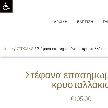
Ανοίξτε τη γραμμή εργαλείων
ΑΡΧΙΚΉ
ΒΆΠΤΙΣΗ
Γ
Home
/
ΣΤΕΦΑΝΑ
/ Στέφανα επασημωμένα με κρυσταλλάκια
Στέφανα επασημωμ
κρυσταλλάκι
€
105.00