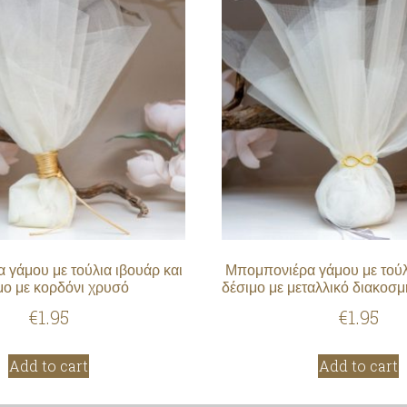
γάμου με τούλια ιβουάρ και
Μπομπονιέρα γάμου με τούλ
μο με κορδόνι χρυσό
δέσιμο με μεταλλικό διακοσμ
€
1.95
€
1.95
Add to cart
Add to cart