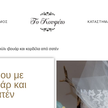
ΆΜΟΣ
ΚΑΤΆΣΤΗΜ
ύλι ιβουάρ και κορδέλα από σατέν
ου με
υάρ και
τέν