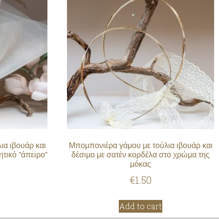
ια ιβουάρ και
Μπομπονιέρα γάμου με τούλια ιβουάρ και
ητικό ”άπειρο”
δέσιμο με σατέν κορδέλα στο χρώμα της
μόκας
€
1.50
Add to cart